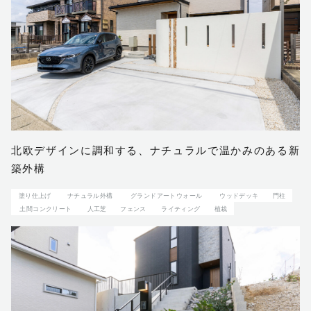
ブログ
お知らせ
© 2023 Shin-Living Union CO., LTD. All Rights Reserved.
This site is protected by reCAPTCHA and
北欧デザインに調和する、ナチュラルで温かみのある新
the Google
Privacy Policy
and
Terms of Service
apply.
築外構
塗り仕上げ
ナチュラル外構
グランドアートウォール
ウッドデッキ
門柱
土間コンクリート
人工芝
フェンス
ライティング
植栽