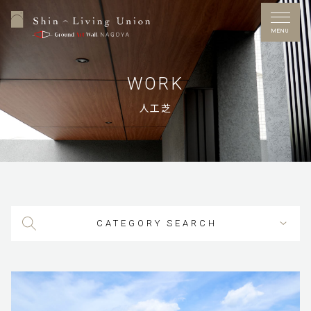
MENU
WORK
人工芝
Free Dial
0120-53-7272
営業時間／10：00～17：00
定休日／水曜日
※GW・夏季休暇・年末年始あり
CATEGORY SEARCH
施工事例
お問い合わせ
展示場アクセス