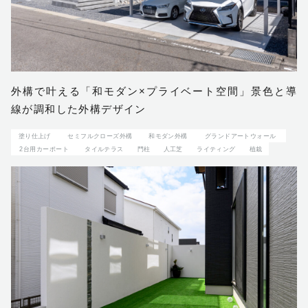
外構で叶える「和モダン×プライベート空間」景色と導
線が調和した外構デザイン
塗り仕上げ
セミフルクローズ外構
和モダン外構
グランドアートウォール
2台用カーポート
タイルテラス
門柱
人工芝
ライティング
植栽