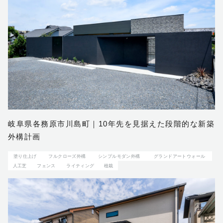
ホーム
お客様に選ばれる理由
ご依頼の流れ
岐阜県各務原市川島町｜10年先を見据えた段階的な新築
外構計画
保証について
塗り仕上げ
フルクローズ外構
シンプルモダン外構
グランドアートウォール
ガーデンファニチャー
人工芝
フェンス
ライティング
植栽
会社概要
サステナビリティ