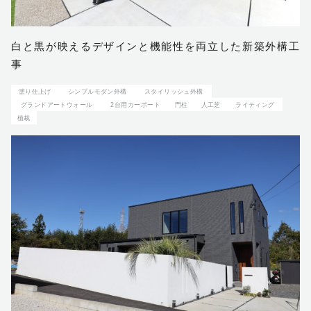
白と黒が映えるデザインと機能性を両立した新築外構工
事
塗り仕上げ
シンプルモダン外構
スタイリッシュ外構
グランドアートウォール
2台用カーポート
門柱
人工芝
ライティング
植栽