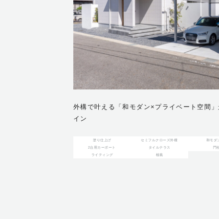
外構で叶える「和モダン×プライベート空間
イン
塗り仕上げ
セミフルクローズ外構
和モダ
2台用カーポート
タイルテラス
門
ライティング
植栽
もう一つのリビングがあ