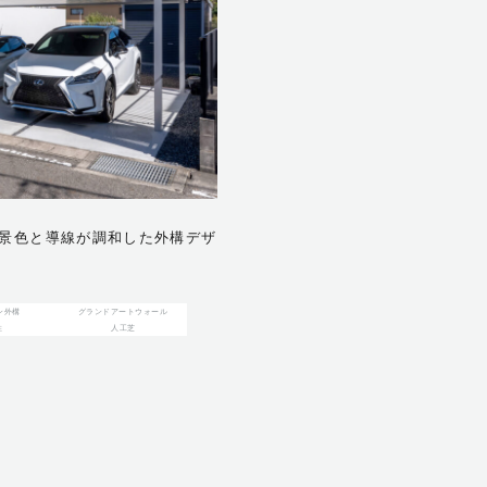
ホーム
お客様に選ばれる理
ご依頼の流れ
保証について
」景色と導線が調和した外構デザ
ガーデンファニチャー
songdream｜ソ
ン外構
グランドアートウォール
Talenti｜タレンテ
柱
人工芝
る暮らし
会社概要
メッセージ
スタッフ
会社概要