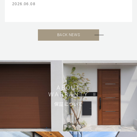
2026.06.08
BACK NEWS
ホーム
お客様に選ばれる理由
ご依頼の流れ
保証について
ABOUT
WARRANTY
ガーデンファニチャー
保証について
会社概要
サステナビリティ