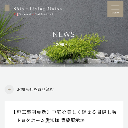
MENU
NEWS
お知らせ
Free Dial
0120-53-7272
営業時間／10：00～17：00
定休日／水曜日
※GW・夏季休暇・年末年始あり
お知らせを絞り込む
施工事例
【施工事例更新】中庭を美しく魅せる目隠し塀
お問い合わせ
｜トヨタホーム愛知様 豊橋展示場
展示場アクセス