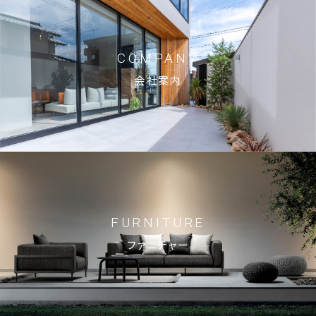
ブログ
COMPANY
お知らせ
会社案内
© 2023 Shin-Living Union CO., LTD. All Rights Reserved.
This site is protected by reCAPTCHA and
the Google
Privacy Policy
and
Terms of Service
apply.
FURNITURE
ファニチャー