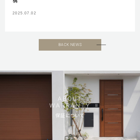
構
2025.07.02
ホーム
BACK NEWS
お客様に選ばれる理由
ご依頼の流れ
保証について
ABOUT
WARRANTY
ガーデンファニチャー
保証について
会社概要
サステナビリティ