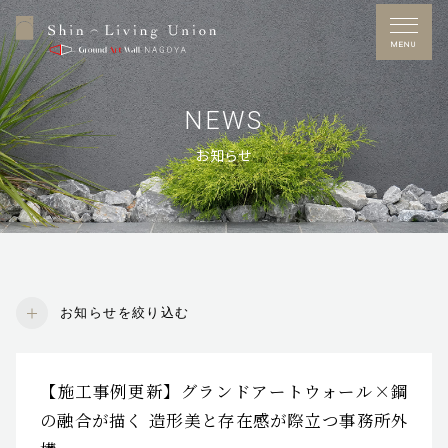
MENU
NEWS
お知らせ
Free Dial
0120-53-7272
営業時間／10：00～17：00
定休日／水曜日
※GW・夏季休暇・年末年始あり
お知らせを絞り込む
施工事例
【施工事例更新】グランドアートウォール×鋼
お問い合わせ
の融合が描く 造形美と存在感が際立つ事務所外
展示場アクセス