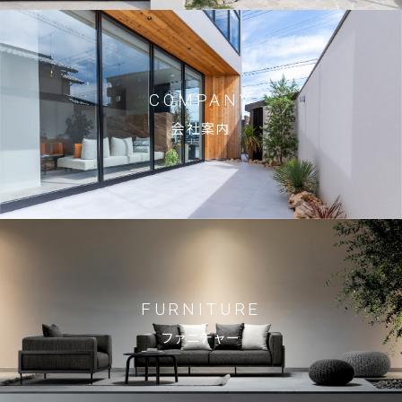
ブログ
お知らせ
COMPANY
会社案内
© 2023 Shin-Living Union CO., LTD. All Rights Reserved.
This site is protected by reCAPTCHA and
the Google
Privacy Policy
and
Terms of Service
apply.
FURNITURE
ファニチャー