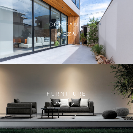
ブログ
COMPANY
お知らせ
会社案内
© 2023 Shin-Living Union CO., LTD. All Rights Reserved.
This site is protected by reCAPTCHA and
the Google
Privacy Policy
and
Terms of Service
apply.
FURNITURE
ファニチャー