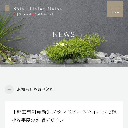
MENU
NEWS
お知らせ
Free Dial
0120-53-7272
営業時間／10：00～17：00
定休日／水曜日
※GW・夏季休暇・年末年始あり
お知らせを絞り込む
施工事例
【施工事例更新】グランドアートウォールで魅
お問い合わせ
せる平屋の外構デザイン
展示場アクセス