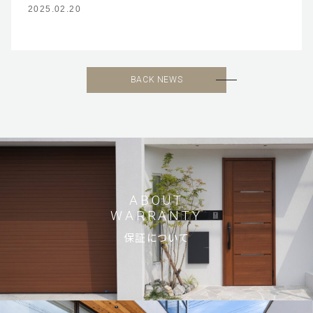
2025.02.20
BACK NEWS
ホーム
お客様に選ばれる理由
ご依頼の流れ
保証について
ABOUT
WARRANTY
ガーデンファニチャー
保証について
会社概要
サステナビリティ