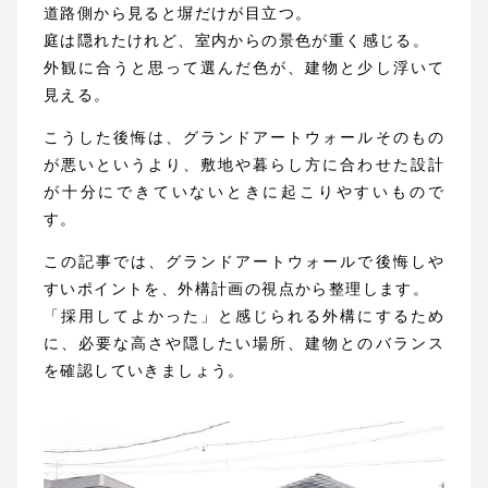
道路側から見ると塀だけが目立つ。
庭は隠れたけれど、室内からの景色が重く感じる。
ブログ
外観に合うと思って選んだ色が、建物と少し浮いて
見える。
お知らせ
こうした後悔は、グランドアートウォールそのもの
が悪いというより、敷地や暮らし方に合わせた設計
が十分にできていないときに起こりやすいもので
© 2023 Shin-Living Union CO., LTD. All Rights Reserved.
す。
This site is protected by reCAPTCHA and
the Google
Privacy Policy
and
Terms of Service
apply.
この記事では、グランドアートウォールで後悔しや
すいポイントを、外構計画の視点から整理します。
「採用してよかった」と感じられる外構にするため
に、必要な高さや隠したい場所、建物とのバランス
を確認していきましょう。