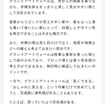
グランドアートウォールは、外からの視線を遮りな
がら、外構全体をすっきりと美しく見せやすい塀と
して注目されています。
道路からリビングが見えやすい家や、庭をもっと落
ち着いて使いたい家にとって、目隠しとデザイン性
ホーム
を両立できることは大きな魅力です。
お客様に選ばれる理由
また、外構の塀は見た目だけでなく、地震や強風な
どへの備えも考えておきたい部分です。
ご依頼の流れ
グランドアートウォールは軽量な素材を使った塀と
して紹介されており、ブロック塀とは違う安全面の
考え方ができる点も、検討時に確認しておきたいポ
保証について
イントです。
ガーデンファニチャー
一方で、グランドアートウォールは「高くできる」
「おしゃれに見える」という印象だけで決めてしま
会社概要
うと、完成後に違和感が出ることもあります。
たとえば、思っていたより圧迫感がある。
サステナビリティ