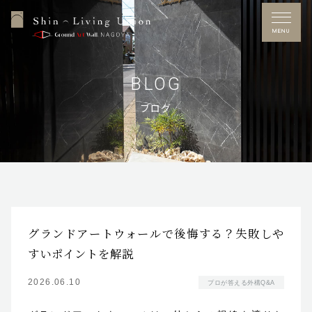
CATEGORY
MENU
NEW POST
BLOG
ブログ
ARCHIVE
Free Dial
0120-53-7272
営業時間／10：00～17：00
定休日／水曜日
※GW・夏季休暇・年末年始あり
グランドアートウォールで後悔する？失敗しや
施工事例
すいポイントを解説
お問い合わせ
2026.06.10
プロが答える外構Q&A
展示場アクセス