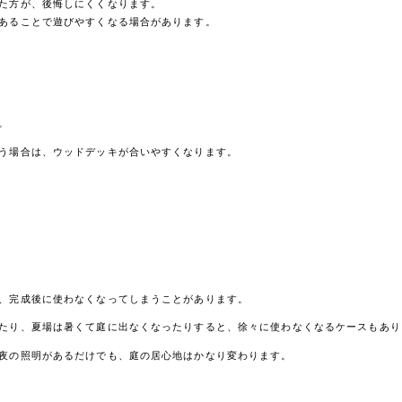
た方が、後悔しにくくなります。
あることで遊びやすくなる場合があります。
。
う場合は、ウッドデッキが合いやすくなります。
ホーム
お客様に選ばれる理
ご依頼の流れ
、完成後に使わなくなってしまうことがあります。
保証について
たり、夏場は暑くて庭に出なくなったりすると、徐々に使わなくなるケースもあり
ガーデンファニチャー
夜の照明があるだけでも、庭の居心地はかなり変わります。
songdream｜ソ
Talenti｜タレンテ