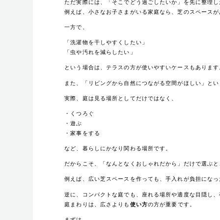
ただ実際には、「そこでどう過ごしたいか」を先に整理し
例えば、小さなお子さまがいる家庭なら、芝のスペースが
一方で、
「洗濯物を干しやすくしたい」
「虫や汚れを減らしたい」
という場合は、テラスの方が使いやすいケースもあります
また、「リビングから自然につながる空間がほしい」とい
実際、庭は見る場所としてだけではなく、
・くつろぐ
・遊ぶ
・家事をする
など、暮らしにかなり関わる場所です。
だからこそ、「なんとなくおしゃれだから」だけで選ぶと
例えば、広い芝スペースを作っても、手入れが負担になっ
逆に、コンパクトな庭でも、座れる場所や適度な目隠し、
庭まわりは、広さよりも
使い方
の方が重要です。
まずは、