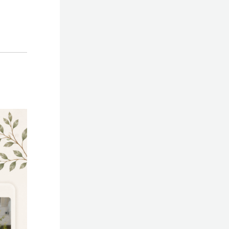
Free Dial
0120-53-7272
営業時間／10：00～17：00
定休日／水曜日
© 2023 Shin-Living Union CO., LTD. All Rights Reserved.