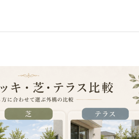
る暮らし
会社概要
メッセージ
スタッフ
会社概要
？
サステナビリティ
ブログ
お知らせ