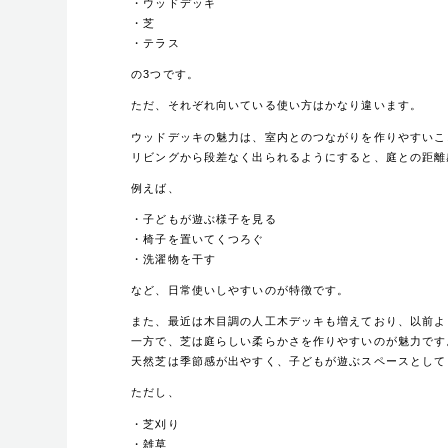
・ウッドデッキ
・芝
・テラス
の3つです。
ただ、それぞれ向いている使い方はかなり違います。
ウッドデッキの魅力は、室内とのつながりを作りやすいこ
リビングから段差なく出られるようにすると、庭との距離
例えば、
・子どもが遊ぶ様子を見る
・椅子を置いてくつろぐ
・洗濯物を干す
など、日常使いしやすいのが特徴です。
また、最近は木目調の人工木デッキも増えており、以前よ
一方で、芝は庭らしい柔らかさを作りやすいのが魅力です
天然芝は季節感が出やすく、子どもが遊ぶスペースとして
ただし、
・芝刈り
・雑草