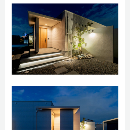
ブログ
お知らせ
© 2023 Shin-Living Union CO., LTD. All Rights Reserved.
This site is protected by reCAPTCHA and
the Google
Privacy Policy
and
Terms of Service
apply.