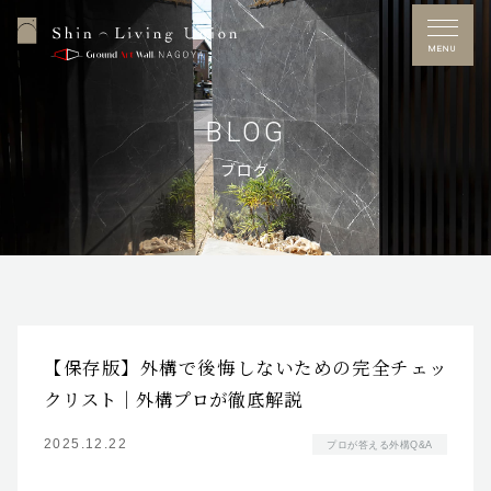
CATEGORY
MENU
NEW POST
BLOG
ブログ
ARCHIVE
Free Dial
0120-53-7272
営業時間／10：00～17：00
定休日／水曜日
※GW・夏季休暇・年末年始あり
【保存版】外構で後悔しないための完全チェッ
施工事例
クリスト｜外構プロが徹底解説
お問い合わせ
2025.12.22
プロが答える外構Q&A
展示場アクセス