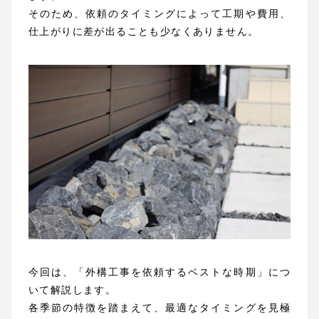
そのため、依頼のタイミングによって工期や費用、
ブログ
仕上がりに差が出ることも少なくありません。
お知らせ
© 2023 Shin-Living Union CO., LTD. All Rights Reserved.
This site is protected by reCAPTCHA and
the Google
Privacy Policy
and
Terms of Service
apply.
今回は、「外構工事を依頼するベストな時期」につ
いて解説します。
各季節の特徴を踏まえて、最適なタイミングを見極