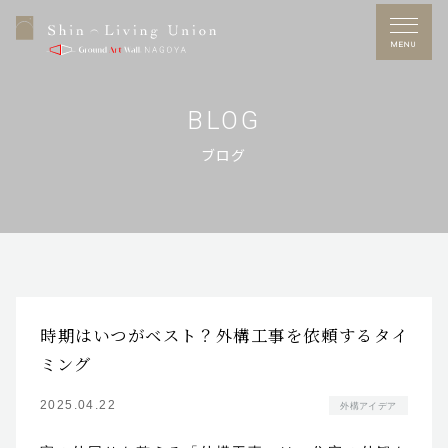
CATEGORY
MENU
NEW POST
BLOG
ブログ
ARCHIVE
Free Dial
0120-53-7272
営業時間／10：00～17：00
定休日／水曜日
※GW・夏季休暇・年末年始あり
時期はいつがベスト？外構工事を依頼するタイ
施工事例
ミング
お問い合わせ
2025.04.22
外構アイデア
展示場アクセス