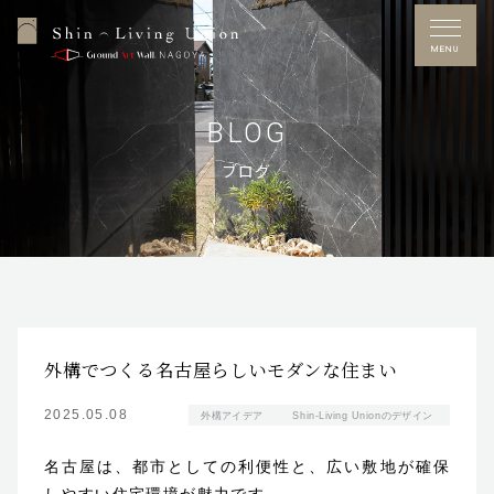
CATEGORY
MENU
NEW POST
BLOG
ブログ
ARCHIVE
Free Dial
0120-53-7272
営業時間／10：00～17：00
定休日／水曜日
※GW・夏季休暇・年末年始あり
外構でつくる名古屋らしいモダンな住まい
施工事例
2025.05.08
外構アイデア
Shin-Living Unionのデザイン
お問い合わせ
名古屋は、都市としての利便性と、広い敷地が確保
展示場アクセス
しやすい住宅環境が魅力です。