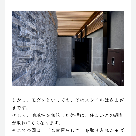
ブログ
お知らせ
© 2023 Shin-Living Union CO., LTD. All Rights Reserved.
This site is protected by reCAPTCHA and
the Google
Privacy Policy
and
Terms of Service
apply.
しかし、モダンといっても、そのスタイルはさまざ
まです。
そして、地域性を無視した外構は、住まいとの調和
が取れにくくなります。
そこで今回は、「名古屋らしさ」を取り入れたモダ