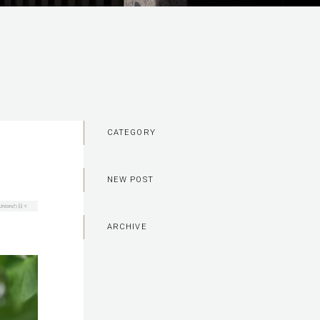
CATEGORY
NEW POST
g Unionの日々
ARCHIVE