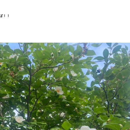
保証について
ば！！
ガーデンファニチャー
songdream｜ソ
Talenti｜タレンテ
る暮らし
会社概要
メッセージ
スタッフ
会社概要
サステナビリティ
ブログ
お知らせ