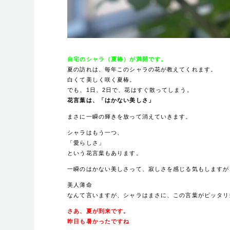
自宅のシャラ（夏椿）が満開です。
夏の訪れは、毎年このシャラの花が教えてくれます。
白くて美しく咲く夏椿。
でも、1日、2日で、花はすぐ散ってしまう。
花言葉は、「はかない美しさ」
まさに一瞬の輝きを放って消えていきます。
シャラはもう一つ、
「愛らしさ」
という花言葉もあります。
一瞬のはかない美しさって、寂しさを感じる気もしますが
美人薄命
なんて言いますが、シャラはまさに、この言葉がピッタリ
さあ、夏が到来です。
昨日も暑かったですね