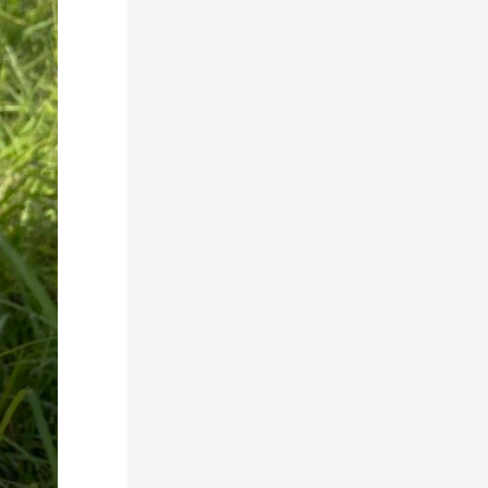
施工事例
ングドリーム
お問い合わせ
ィ
展示場アクセス
Free Dial
0120-53-7272
営業時間／10：00～17：00
定休日／水曜日
© 2023 Shin-Living Union CO., LTD. All Rights Reserved.