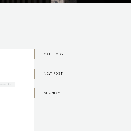
CATEGORY
NEW POST
g Unionの日々
ARCHIVE