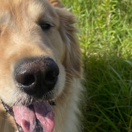
ガーデンファニチャー
songdream｜ソ
Talenti｜タレンテ
る暮らし
会社概要
メッセージ
スタッフ
会社概要
サステナビリティ
ブログ
お知らせ