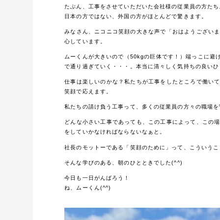
たぶん、工事をさせていただいた会社様の従業員の方たち
日本の方ではない、外国の方がほとんどで驚きます。
みなさん、ニコニコ笑顔の大きな声で「おはようござい
心しています。
ムーくんが大きいので（50kgの巨体です！）端っこに
で通り過ぎていく・・・。本当に清々しく気持ちの良いひ
仕事は楽しいのかな？私たちが工事をしたところで働い
笑顔で応えます。
私たちの請け負う工事って、多くの従業員の方々の職場を
どんな小さい工事であっても、この工事によって、この
をしていかなければならないなぁと。
社長のモットーである「笑顔のために」って、こういうこ
そんな学びのある、朝のひとときでした(^^)
今日も一日がんばろう！
ね、ムーくん(^^)