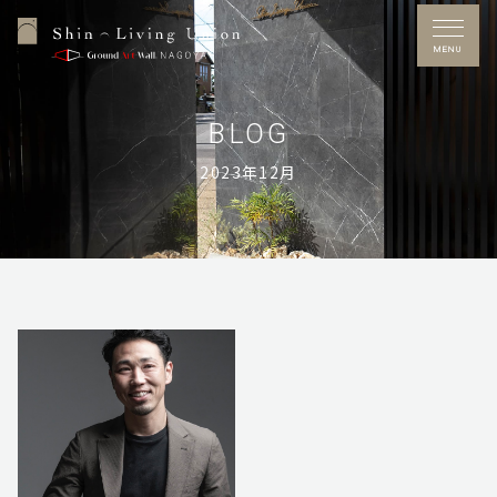
CATEGORY
MENU
NEW POST
BLOG
2023年12月
ARCHIVE
Free Dial
0120-53-7272
営業時間／10：00～17：00
定休日／水曜日
※GW・夏季休暇・年末年始あり
施工事例
お問い合わせ
展示場アクセス