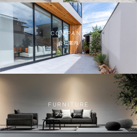
ブログ
お知らせ
COMPANY
会社案内
© 2023 Shin-Living Union CO., LTD. All Rights Reserved.
This site is protected by reCAPTCHA and
the Google
Privacy Policy
and
Terms of Service
apply.
FURNITURE
ファニチャー