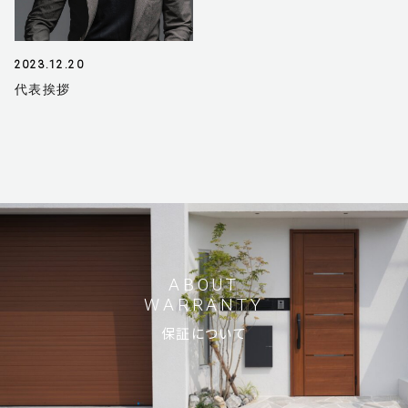
2023.12.20
代表挨拶
ホーム
お客様に選ばれる理由
ご依頼の流れ
保証について
ABOUT
WARRANTY
ガーデンファニチャー
保証について
会社概要
サステナビリティ